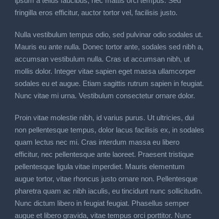
ipsum a tellus faucibus, nec mattis orci tempus. Sed
fringilla eros efficitur, auctor tortor vel, facilisis justo.
Nulla vestibulum tempus odio, sed pulvinar odio sodales ut.
Mauris eu ante nulla. Donec tortor ante, sodales sed nibh a,
accumsan vestibulum nulla. Cras ut accumsan nibh, ut
mollis dolor. Integer vitae sapien eget massa ullamcorper
sodales eu et augue. Etiam sagittis rutrum sapien in feugiat.
Nunc vitae mi urna. Vestibulum consectetur ornare dolor.
Proin vitae molestie nibh, id varius purus. Ut ultricies, dui
non pellentesque tempus, dolor lacus facilisis ex, in sodales
quam lectus nec mi. Cras interdum massa eu libero
efficitur, nec pellentesque ante laoreet. Praesent tristique
pellentesque ligula vitae imperdiet. Mauris elementum
augue tortor, vitae rhoncus justo ornare non. Pellentesque
pharetra quam ac nibh iaculis, eu tincidunt nunc sollicitudin.
Nunc dictum libero in feugiat feugiat. Phasellus semper
augue et libero gravida, vitae tempus orci porttitor. Nunc