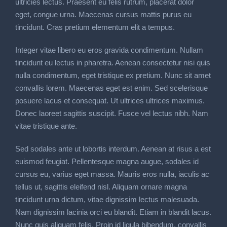
ultricies lectus. Praesent eu felis rutrum, placerat dolor
eget, congue urna. Maecenas cursus mattis purus eu
tincidunt. Cras pretium elementum elit a tempus.
Integer vitae libero eu eros gravida condimentum. Nullam
tincidunt eu lectus in pharetra. Aenean consectetur nisi quis
nulla condimentum, eget tristique ex pretium. Nunc sit amet
convallis lorem. Maecenas eget est enim. Sed scelerisque
posuere lacus et consequat. Ut ultrices ultrices maximus.
Donec laoreet sagittis suscipit. Fusce vel lectus nibh. Nam
vitae tristique ante.
Sed sodales ante ut lobortis interdum. Aenean at risus a est
euismod feugiat. Pellentesque magna augue, sodales id
cursus eu, varius eget massa. Mauris eros nulla, iaculis ac
tellus ut, sagittis eleifend nisl. Aliquam ornare magna
tincidunt urna dictum, vitae dignissim lectus malesuada.
Nam dignissim lacinia orci eu blandit. Etiam in blandit lacus.
Nunc quis aliquam felis. Proin id ligula bibendum, convallis