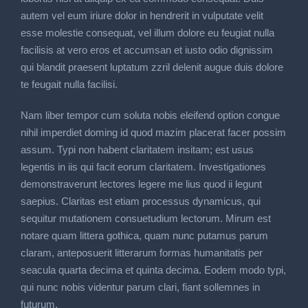
autem vel eum iriure dolor in hendrerit in vulputate velit
esse molestie consequat, vel illum dolore eu feugiat nulla
facilisis at vero eros et accumsan et iusto odio dignissim
qui blandit praesent luptatum zzril delenit augue duis dolore
te feugait nulla facilisi.
Nam liber tempor cum soluta nobis eleifend option congue
nihil imperdiet doming id quod mazim placerat facer possim
assum. Typi non habent claritatem insitam; est usus
legentis in iis qui facit eorum claritatem. Investigationes
demonstraverunt lectores legere me lius quod ii legunt
saepius. Claritas est etiam processus dynamicus, qui
sequitur mutationem consuetudium lectorum. Mirum est
notare quam littera gothica, quam nunc putamus parum
claram, anteposuerit litterarum formas humanitatis per
seacula quarta decima et quinta decima. Eodem modo typi,
qui nunc nobis videntur parum clari, fiant sollemnes in
futurum.