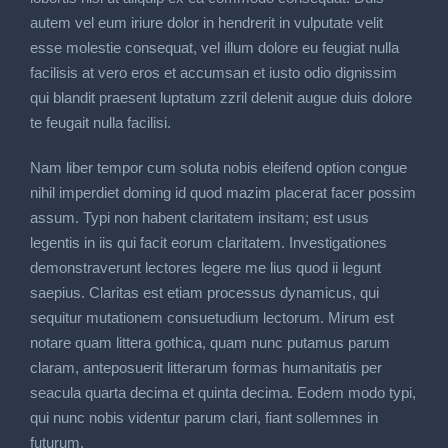
autem vel eum iriure dolor in hendrerit in vulputate velit
esse molestie consequat, vel illum dolore eu feugiat nulla
facilisis at vero eros et accumsan et iusto odio dignissim
qui blandit praesent luptatum zzril delenit augue duis dolore
te feugait nulla facilisi.
Nam liber tempor cum soluta nobis eleifend option congue
nihil imperdiet doming id quod mazim placerat facer possim
assum. Typi non habent claritatem insitam; est usus
legentis in iis qui facit eorum claritatem. Investigationes
demonstraverunt lectores legere me lius quod ii legunt
saepius. Claritas est etiam processus dynamicus, qui
sequitur mutationem consuetudium lectorum. Mirum est
notare quam littera gothica, quam nunc putamus parum
claram, anteposuerit litterarum formas humanitatis per
seacula quarta decima et quinta decima. Eodem modo typi,
qui nunc nobis videntur parum clari, fiant sollemnes in
futurum.