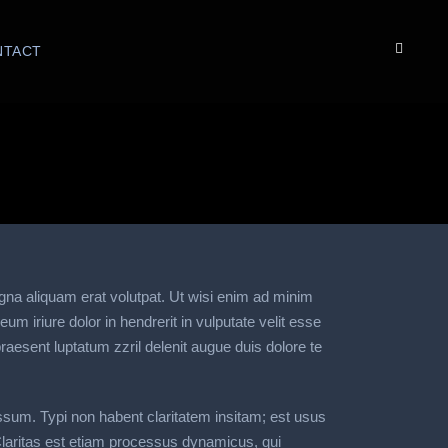
NTACT
gna aliquam erat volutpat. Ut wisi enim ad minim
m iriure dolor in hendrerit in vulputate velit esse
praesent luptatum zzril delenit augue duis dolore te
ssum. Typi non habent claritatem insitam; est usus
. Claritas est etiam processus dynamicus, qui