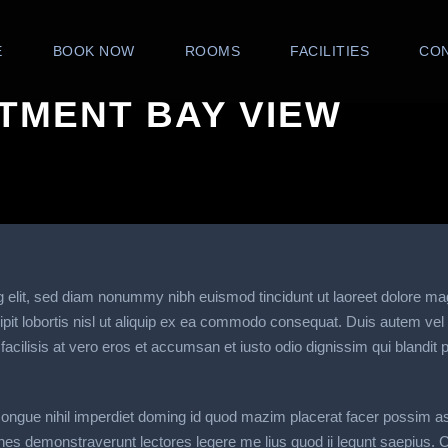
E
BOOK NOW
ROOMS
FACILITIES
CO
TMENT BAY VIEW
g elit, sed diam nonummy nibh euismod tincidunt ut laoreet dolore ma
pit lobortis nisl ut aliquip ex ea commodo consequat. Duis autem vel eu
 facilisis at vero eros et accumsan et iusto odio dignissim qui blandit 
congue nihil imperdiet doming id quod mazim placerat facer possim a
ationes demonstraverunt lectores legere me lius quod ii legunt saepius