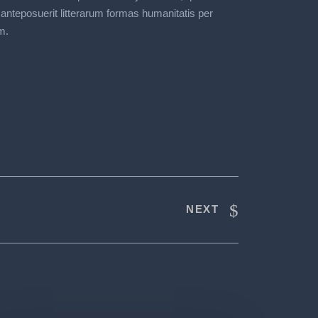
nteposuerit litterarum formas humanitatis per
m.
NEXT